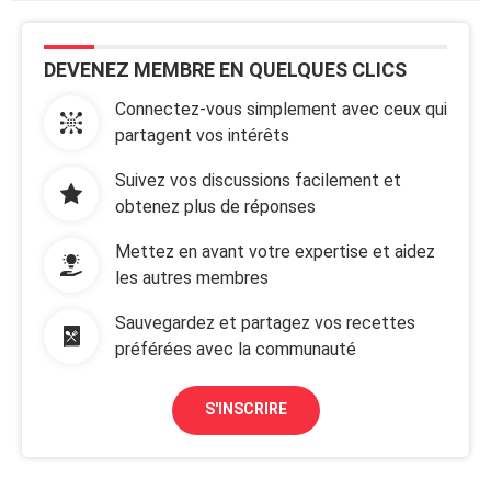
DEVENEZ MEMBRE EN QUELQUES CLICS
Connectez-vous simplement avec ceux qui
partagent vos intérêts
Suivez vos discussions facilement et
obtenez plus de réponses
Mettez en avant votre expertise et aidez
les autres membres
Sauvegardez et partagez vos recettes
préférées avec la communauté
S'INSCRIRE