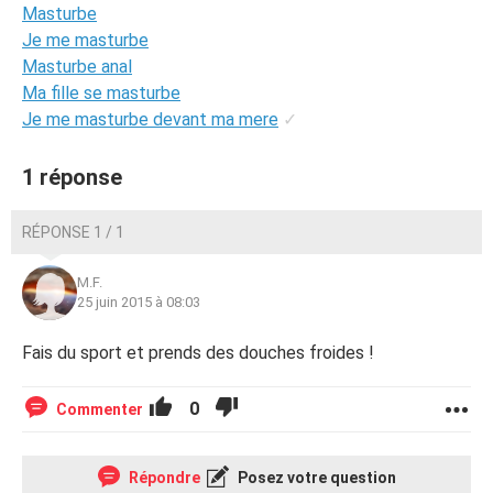
Masturbe
Je me masturbe
Masturbe anal
Ma fille se masturbe
Je me masturbe devant ma mere
✓
1 réponse
RÉPONSE 1 / 1
M.F.
25 juin 2015 à 08:03
Fais du sport et prends des douches froides !
0
Commenter
Répondre
Posez votre question