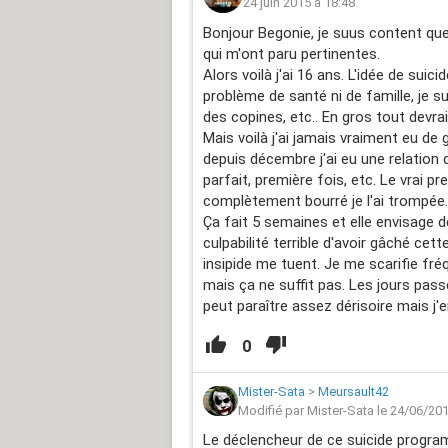
24 juin 2015 à 18:48
Bonjour Begonie, je suus content que
qui m'ont paru pertinentes.
Alors voilà j'ai 16 ans. L'idée de suic
problème de santé ni de famille, je s
des copines, etc.. En gros tout devrait
Mais voilà j'ai jamais vraiment eu de 
depuis décembre j'ai eu une relation d
parfait, première fois, etc. Le vrai p
complètement bourré je l'ai trompée. J
Ça fait 5 semaines et elle envisage dé
culpabilité terrible d'avoir gâché cett
insipide me tuent. Je me scarifie fré
mais ça ne suffit pas. Les jours pass
peut paraître assez dérisoire mais j'e
0
Mister-Sata
>
Meursault42
Modifié par Mister-Sata le 24/06/20
Le déclencheur de ce suicide progra