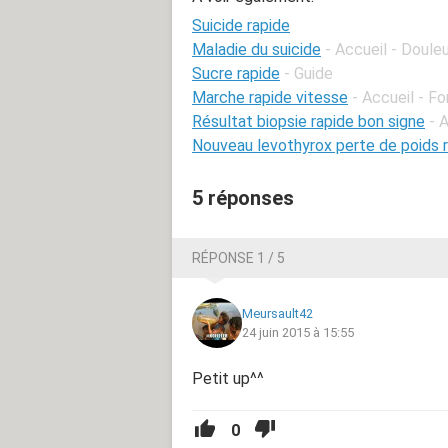
Suicide rapide
Maladie du suicide
- Accueil - Doule
Sucre rapide
- Guide
Marche rapide vitesse
- Accueil - F
Résultat biopsie rapide bon signe
- 
Nouveau levothyrox perte de poids 
5 réponses
RÉPONSE 1 / 5
Meursault42
24 juin 2015 à 15:55
Petit up^^
0