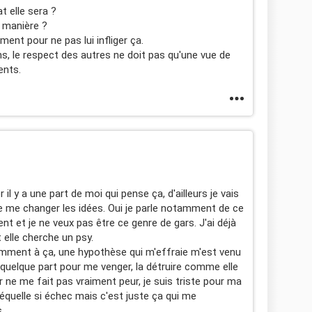
t elle sera ?
e manière ?
ment pour ne pas lui infliger ça.
ns, le respect des autres ne doit pas qu'une vue de
ents.
il y a une part de moi qui pense ça, d'ailleurs je vais
de me changer les idées. Oui je parle notamment de ce
t et je ne veux pas être ce genre de gars. J'ai déjà
 elle cherche un psy.
amment à ça, une hypothèse qui m'effraie m'est venu
 ça quelque part pour me venger, la détruire comme elle
r ne me fait pas vraiment peur, je suis triste pour ma
séquelle si échec mais c'est juste ça qui me
s