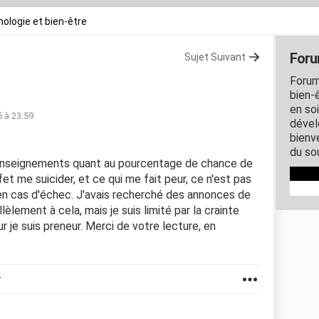
ologie et bien-être
Foru
Sujet Suivant
Forum
bien-ê
en so
5 à 23:59
dével
bienve
du so
 renseignements quant au pourcentage de chance de
et me suicider, et ce qui me fait peur, ce n'est pas
 en cas d'échec. J'avais recherché des annonces de
lement à cela, mais je suis limité par la crainte
r je suis preneur. Merci de votre lecture, en
r