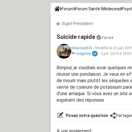
Forum
Forum Santé-Médecine
Psych
Sujet Précédent
Suicide rapide
Fermé
Meursault42
-
Modifié le 23 juin 201
begonie
-
5 juil. 2015 à 18:03
Bonjour, je voudrais avoir quelques
réussir une pendaison. Je veux en eff
de mourir mais plutôt les séquelles
vente de cyanure de potassium parallè
d'une arnaque. Si vous avez un site su
espérant des réponses
Posez votre question
Partage
A voir également: