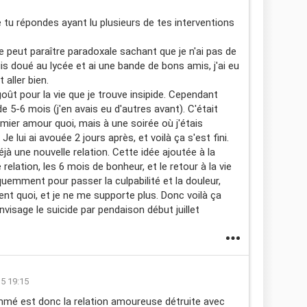
 tu répondes ayant lu plusieurs de tes interventions
ide peut paraître paradoxale sachant que je n'ai pas de
uis doué au lycée et ai une bande de bons amis, j'ai eu
 aller bien.
goût pour la vie que je trouve insipide. Cependant
e 5-6 mois (j'en avais eu d'autres avant). C'était
remier amour quoi, mais à une soirée où j'étais
e lui ai avouée 2 jours après, et voilà ça s'est fini.
jà une nouvelle relation. Cette idée ajoutée à la
e relation, les 6 mois de bonheur, et le retour à la vie
quemment pour passer la culpabilité et la douleur,
ent quoi, et je ne me supporte plus. Donc voilà ça
nvisage le suicide par pendaison début juillet
15 19:15
mmé est donc la relation amoureuse détruite avec