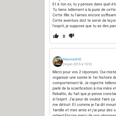
Et à ton ex, tu y penses dans quel éta
Tu tiens tellement a la punir de cett
Cette fille tu l'aimes encore suffisam
Cette aventure doit te servir de leço
l'esprit, je suppose que tu as des par
0
Meursault42
24 juin 2015 à 19:53
Merci pour vos 2 réponses. Oui mister 
organiser une soirée le 1er histoire 
comportement là. Je regrette tellemen
parlé de la scarification à ma mère et
Rebaltic, du fait que je pense const
à l'esprit. J'ai peur de vouloir faire
me détruit. Et comme je l'ai dit mouri
famille et mes amis et j'ai peur des 
retient.Encore merci de vos réponse