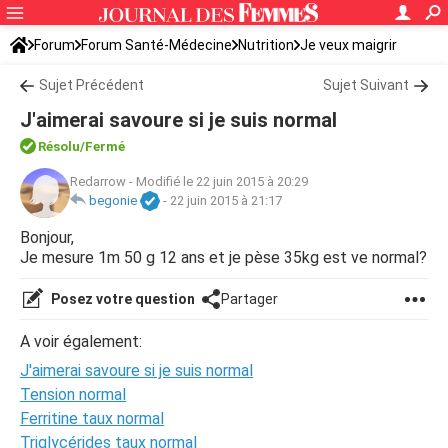
Forum
Forum Santé-Médecine
Nutrition
Je veux maigrir
Sujet Précédent
Sujet Suivant
J'aimerai savoure si je suis normal
Résolu/Fermé
Redarrow
-
Modifié le 22 juin 2015 à 20:29
begonie
-
22 juin 2015 à 21:17
Bonjour,
Je mesure 1m 50 g 12 ans et je pèse 35kg est ve normal?
Posez votre question
Partager
A voir également:
J'aimerai savoure si je suis normal
Tension normal
Ferritine taux normal
Triglycérides taux normal