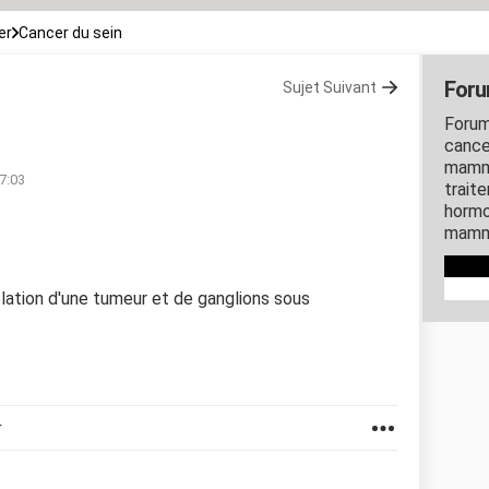
er
Cancer du sein
Foru
Sujet Suivant
Forum
cance
mammo
17:03
traite
hormo
mamma
ablation d'une tumeur et de ganglions sous
r