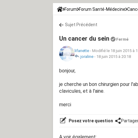
Forum
Forum Santé-Médecine
Canc
Sujet Précédent
Un cancer du sein
Fermé
lifanette
-
Modifié le 18 juin 2015 à 
joraline
-
18 juin 2015 à 20:18
bonjour,
je cherche un bon chirurgien pour l'
clavicules, et à l'aine.
merci
Posez votre question
Partage
A voir également: