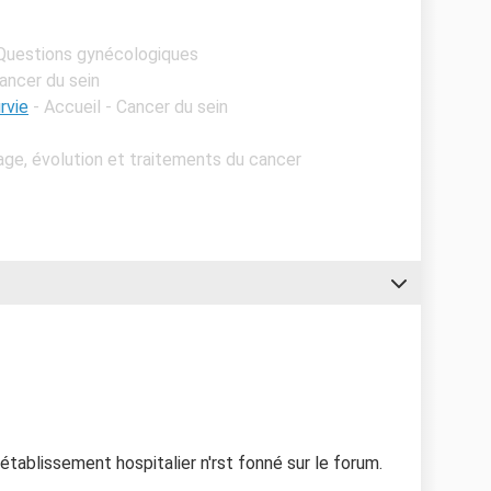
 Questions gynécologiques
Cancer du sein
rvie
- Accueil - Cancer du sein
age, évolution et traitements du cancer
établissement hospitalier n'rst fonné sur le forum.