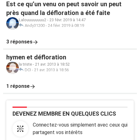
Est ce qu’un venu on peut savoir un peut
près quand la défloration a été faite
Lalouuuuuuuu2
-
23 févr. 2019 à 14:47
Andy31200
-
24 févr. 2019 à 08:19
3 réponses
hymen et défloration
la triste
-
21 avr. 2013 à 18:52
DCI
-
21 avr. 2013 à 18:56
1 réponse
DEVENEZ MEMBRE EN QUELQUES CLICS
Connectez-vous simplement avec ceux qui
partagent vos intérêts