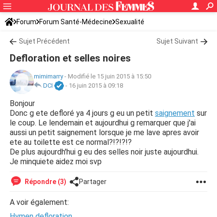
Forum
Forum Santé-Médecine
Sexualité
Sujet Précédent
Sujet Suivant
Defloration et selles noires
mimimarry
-
Modifié le 15 juin 2015 à 15:50
DCI
-
16 juin 2015 à 09:18
Bonjour
Donc g ete defloré ya 4 jours g eu un petit
saignement
sur
le coup. Le lendemain et aujourdhui g remarquer que j'ai
aussi un petit saignement lorsque je me lave apres avoir
ete au toilette est ce normal?!?!?!?
De plus aujourdh'hui g eu des selles noir juste aujourdhui.
Je minquiete aidez moi svp
Répondre (3)
Partager
A voir également:
Hymen defloration