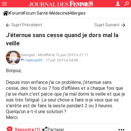
Forum
Forum Santé-Médecine
Allergies
Sujet Précédent
Sujet Suivant
J'éternue sans cesse quand je dors mal la
veille
Georges
-
Modifié le 12 juin 2015 à 21:11
nanouu91
-
17 juil. 2015 à 04:06
Bonjour,
Depuis mon enfance j'ai ce problème, j'éternue sans
cesse, des fois 6 ou 7 fois d'affilées et a chaque fois que
j'ai se rhum c'est parce-que j'ai mal dormi la veille et que je
suis très fatigué. La seul chose a faire si je veux que sa
s'arrête est de faire la sieste pendant 2 ou 3 heures.
Quelqu'un a-t-il une solution ?
Merci
Répondre (1)
Partager