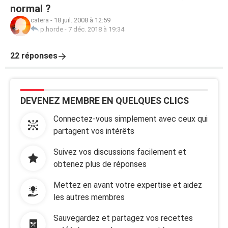
normal ?
catera
-
18 juil. 2008 à 12:59
p.horde
-
7 déc. 2018 à 19:34
22 réponses
DEVENEZ MEMBRE EN QUELQUES CLICS
Connectez-vous simplement avec ceux qui
partagent vos intérêts
Suivez vos discussions facilement et
obtenez plus de réponses
Mettez en avant votre expertise et aidez
les autres membres
Sauvegardez et partagez vos recettes