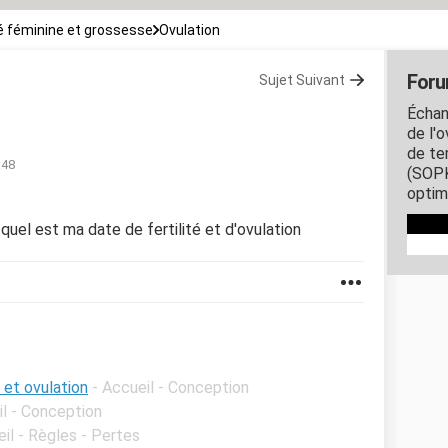
 féminine et grossesse
Ovulation
Foru
Sujet Suivant
Échang
de l'o
de te
:48
(SOPK
optim
 quel est ma date de fertilité et d'ovulation
 et ovulation
- Accueil - Conception
il - Conception
eil - Règles - Pertes