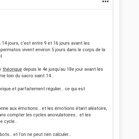
14 jours, c'est entre 9 et 16 jours avant les
spermatos vivent environ 5 jours dans le corps de la
H
re
théorique
depuis le 4e jusqu'au 18e jour avant les
e loin du sacro saint 14...
ique et parfaitement régulier... ce qui est
ionne aux émotions... et les émotions étant aléatoire,
sans compter les cycles anovulatoires... et les
cycle...
s... et l'on ne peut rien calculer...