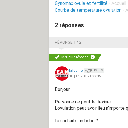
Gynomax ovule et fertilité
- Accueil
Courbe de température ovulation
- 
2 réponses
RÉPONSE 1 / 2
Meilleure réponse
lafouine.
19 759
10 juin 2015 à 23:19
Bonjour
Personne ne peut le deviner.
L'ovulation peut avoir lieu n'importe q
tu souhaite un bébé ?