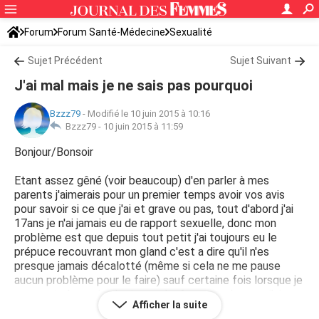
Forum
Forum Santé-Médecine
Sexualité
Sujet Précédent
Sujet Suivant
J'ai mal mais je ne sais pas pourquoi
Bzzz79
-
Modifié le 10 juin 2015 à 10:16
Bzzz79 -
10 juin 2015 à 11:59
Bonjour/Bonsoir
Etant assez gêné (voir beaucoup) d'en parler à mes
parents j'aimerais pour un premier temps avoir vos avis
pour savoir si ce que j'ai et grave ou pas, tout d'abord j'ai
17ans je n'ai jamais eu de rapport sexuelle, donc mon
problème est que depuis tout petit j'ai toujours eu le
prépuce recouvrant mon gland c'est a dire qu'il n'es
presque jamais décalotté (même si cela ne me pause
aucun problème pour le faire) sauf certaine fois lorsque je
me masturbe mais c'est quand même rare du coup j'ai
Afficher la suite
toujours eu l'habitude de me masturber en n'étant pas