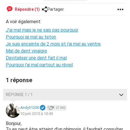
décalotté ou de vivre comme ça, mais depuis quelque jour
j'ai des douleurs au pénis que se sois en érection ou pas
Répondre (1)
Partager
décalotté ou pas, et je ressens une tension plus forte que
d'habitude lorsque je décalotte et une fois le prépuce en
A voir également:
dessous du gland il me fait vraiment mal lorsque je le
J'ai mal mais je ne sais pas pourquoi
touche et il est rouge. Je sais pas si j'ai été clair dans mes
propos pour tout vous dire je suis très stressé et j'ai
Pourquoi jai mal au teton
vraiment peur. Voila j'espère que vous pourrez m'aider :x
Je suis enceinte de 2 mois et j'ai mal au ventre
Merci
Mal de dent vinaigre
Devitaliser une dent fait il mal
Pourquoi j'ai mal partout au réveil
1 réponse
RÉPONSE 1 / 1
Andy31200
27 843
10 juin 2015 à 10:49
Bonjour,
Tu es peut être atteint d'un phimosis, il faudrait consulter