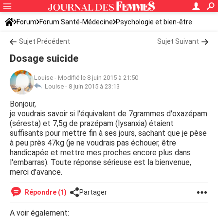
Forum
Forum Santé-Médecine
Psychologie et bien-être
Sujet Précédent
Sujet Suivant
Dosage suicide
Louise
-
Modifié le 8 juin 2015 à 21:50
Louise -
8 juin 2015 à 23:13
Bonjour,
je voudrais savoir si l'équivalent de 7grammes d'oxazépam
(séresta) et 7,5g de prazépam (lysanxia) étaient
suffisants pour mettre fin à ses jours, sachant que je pèse
à peu près 47kg (je ne voudrais pas échouer, être
handicapée et mettre mes proches encore plus dans
l'embarras). Toute réponse sérieuse est la bienvenue,
merci d'avance.
Répondre (1)
Partager
A voir également: