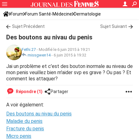
Forum
Forum Santé-Médecine
Dermatologie
Sujet Précédent
Sujet Suivant
Des boutons au nivau du penis
Fethi.27
-
Modifié le 6 juin 2015 à 19:21
missgwen14
-
6 juin 2015 à 19:32
Jai un problème et c'est des bouton inormale au niveau de
mon penis veuillez bien m'aider svp es grave ? Ou pas ? Et
comment les attaquer?
Répondre (1)
Partager
A voir également:
Des boutons au nivau du penis
Maladie du penis
Fracture du penis
Micro penis