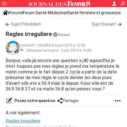
Forum
Forum Santé-Médecine
Santé féminine et grossesse
Tomber enceinte
Sujet Précédent
Sujet Suivant
Regles irreguliere
Fermé
ronane91
-
Modifié le 6 juin 2015 à 13:55
Utilisateur anonyme -
6 juin 2015 à 14:00
Bonjour, voila jai encore une question a j40 aujourd'hui je
n'est toujours pas mes règles je prend ma température le
matin comme je le fait depuis 2 cycle a partir de la date
présumer de mes règle le cycle dernier les deux jours
d'avant elle ete a 36.4 mais la depuis 4 jour elle est de
36.9 36.8 37 et ce matin 36.8 qu'en pensez vous ?
Posez votre question
Partager
A voir également:
Regles irreguliere