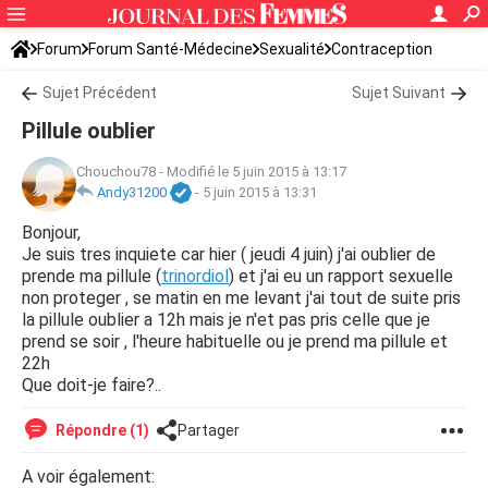
Forum
Forum Santé-Médecine
Sexualité
Contraception
Sujet Précédent
Sujet Suivant
Pillule oublier
Chouchou78
-
Modifié le 5 juin 2015 à 13:17
Andy31200
-
5 juin 2015 à 13:31
Bonjour,
Je suis tres inquiete car hier ( jeudi 4 juin) j'ai oublier de
prende ma pillule (
trinordiol
) et j'ai eu un rapport sexuelle
non proteger , se matin en me levant j'ai tout de suite pris
la pillule oublier a 12h mais je n'et pas pris celle que je
prend se soir , l'heure habituelle ou je prend ma pillule et
22h
Que doit-je faire?..
Répondre (1)
Partager
A voir également: