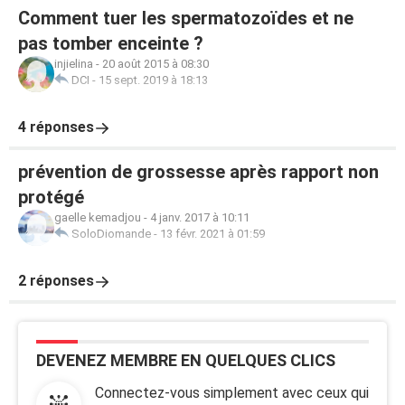
Comment tuer les spermatozoïdes et ne
pas tomber enceinte ?
injielina
-
20 août 2015 à 08:30
DCI
-
15 sept. 2019 à 18:13
4 réponses
prévention de grossesse après rapport non
protégé
gaelle kemadjou
-
4 janv. 2017 à 10:11
SoloDiomande
-
13 févr. 2021 à 01:59
2 réponses
DEVENEZ MEMBRE EN QUELQUES CLICS
Connectez-vous simplement avec ceux qui