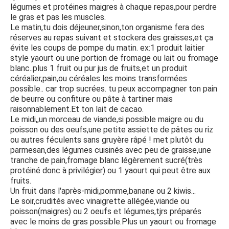
légumes et protéines maigres à chaque repas,pour perdre
le gras et pas les muscles.
Le matin,tu dois déjeuner,sinon,ton organisme fera des
réserves au repas suivant et stockera des graisses,et ça
évite les coups de pompe du matin. ex:1 produit laitier
style yaourt ou une portion de fromage ou lait ou fromage
blanc..plus 1 fruit ou pur jus de fruits,et un produit
céréalier,pain,ou céréales les moins transformées
possible.. car trop sucrées. tu peux accompagner ton pain
de beurre ou confiture ou pâte à tartiner mais
raisonnablement.Et ton lait de cacao.
Le midi,,un morceau de viande,si possible maigre ou du
poisson ou des oeufs,une petite assiette de pâtes ou riz
ou autres féculents sans gruyère râpé ! met plutôt du
parmesan,des légumes cuisinés avec peu de graisse,une
tranche de pain,fromage blanc légèrement sucré(très
protéiné donc à privilégier) ou 1 yaourt qui peut être aux
fruits.
Un fruit dans l'après-midi,pomme,banane ou 2 kiwis...
Le soir,crudités avec vinaigrette allégée,viande ou
poisson(maigres) ou 2 oeufs et légumes,tjrs préparés
avec le moins de gras possible.Plus un yaourt ou fromage