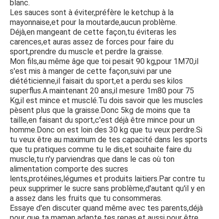
blanc.
Les sauces sont à éviter,préfère le ketchup à la
mayonnaise,et pour la moutarde,aucun problème.
Déjà,en mangeant de cette façon,tu éviteras les
carences,et auras assez de forces pour faire du
sport,prendre du muscle et perdre la graisse.
Mon fils,au même âge que toi pesait 90 kg,pour 1M70,il
s'est mis à manger de cette façon,suivi par une
diététicienne,il faisait du sport,et a perdu ses kilos
superflus.A maintenant 20 ans,il mesure 1m80 pour 75
Kg,il est mince et musclé.Tu dois savoir que les muscles
pèsent plus que la graisse.Donc 5kg de moins que ta
taille,en faisant du sport,c'est déjà être mince pour un
homme.Donc on est loin des 30 kg que tu veux perdre.Si
tu veux être au maximum de tes capacité dans les sports
que tu pratiques comme tu le dis,et souhaite faire du
muscle,tu n'y parviendras que dans le cas où ton
alimentation comporte des sucres
lents,protéines,légumes et produits laitiers.Par contre tu
peux supprimer le sucre sans problème,d'autant qu'il y en
a assez dans les fruits que tu consommeras.
Essaye d'en discuter quand même avec tes parents,déjà
pour que ta maman adapte tes repas,et aussi pour être