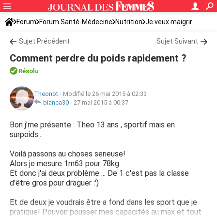
Forum
Forum Santé-Médecine
Nutrition
Je veux maigrir
Sujet Précédent
Sujet Suivant
Comment perdre du poids rapidement ?
Résolu
Theonot
-
Modifié le 26 mai 2015 à 02:33
bianca30
-
27 mai 2015 à 00:37
Bon j'me présente : Theo 13 ans , sportif mais en
surpoids...
Voilà passons au choses serieuse!
Alors je mesure 1m63 pour 78kg
Et donc j'ai deux problème ... De 1 c'est pas la classe
d'être gros pour draguer :')
Et de deux je voudrais être a fond dans les sport que je
pratique! Pouvoir pousser mes capacités au max et tout