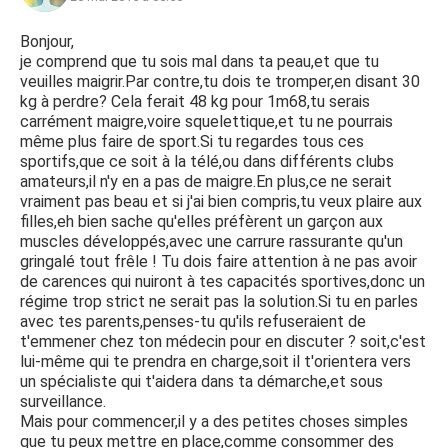
Bonjour,
je comprend que tu sois mal dans ta peau,et que tu
veuilles maigrir.Par contre,tu dois te tromper,en disant 30
kg à perdre? Cela ferait 48 kg pour 1m68,tu serais
carrément maigre,voire squelettique,et tu ne pourrais
même plus faire de sport.Si tu regardes tous ces
sportifs,que ce soit à la télé,ou dans différents clubs
amateurs,il n'y en a pas de maigre.En plus,ce ne serait
vraiment pas beau et si j'ai bien compris,tu veux plaire aux
filles,eh bien sache qu'elles préfèrent un garçon aux
muscles développés,avec une carrure rassurante qu'un
gringalé tout frêle ! Tu dois faire attention à ne pas avoir
de carences qui nuiront à tes capacités sportives,donc un
régime trop strict ne serait pas la solution.Si tu en parles
avec tes parents,penses-tu qu'ils refuseraient de
t'emmener chez ton médecin pour en discuter ? soit,c'est
lui-même qui te prendra en charge,soit il t'orientera vers
un spécialiste qui t'aidera dans ta démarche,et sous
surveillance.
Mais pour commencer,il y a des petites choses simples
que tu peux mettre en place,comme consommer des