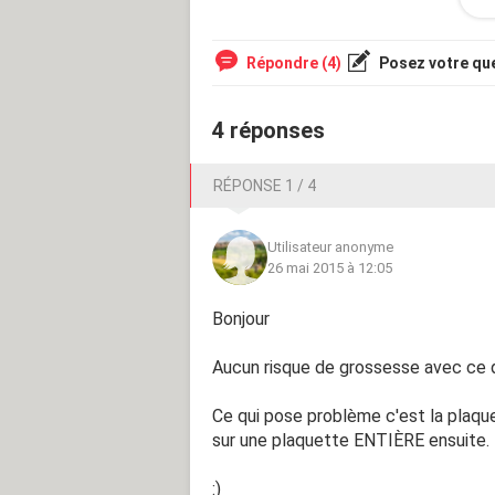
vomir.... Selon vous, est ce des sym
un test mercredi )
Répondre (4)
Posez votre qu
4 réponses
RÉPONSE 1 / 4
Utilisateur anonyme
26 mai 2015 à 12:05
Bonjour
Aucun risque de grossesse avec ce qu
Ce qui pose problème c'est la plaqu
sur une plaquette ENTIÈRE ensuite. 
:)