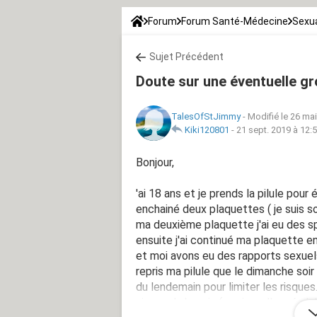
Forum
Forum Santé-Médecine
Sexua
Sujet Précédent
Doute sur une éventuelle g
TalesOfStJimmy
-
Modifié le 26 ma
Kiki120801
-
21 sept. 2019 à 12:
Bonjour,
'ai 18 ans et je prends la pilule pour
enchainé deux plaquettes ( je suis 
ma deuxième plaquette j'ai eu des sp
ensuite j'ai continué ma plaquette e
et moi avons eu des rapports sexuels n
repris ma pilule que le dimanche soir ( 
du lendemain pour limiter les risques.
niveau du bassin ( assise, allongé, d