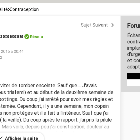
lité
Contraception
Foru
Sujet Suivant
rossesse
Échan
Résolu
contra
impla
i 2015 à 00:44
d'urg
52
et co
adapt
 éviter de tomber enceinte. Sauf que.... J'avais
sous triafemi) et au début de la deuxième semaine de
ottings. Du coup j'ai arrêté pour avoir mes règles et
ntamée. Cependant, il y a une semaine, mon copain
on protégés et il a fait a l'intérieur. Sauf que j'ai
la veille). Du coup après le rapport, j'ai pris la pilule
 Mais voilà, depuis peu j'ai constipation, douleur au
ebout et même lorsque je ris...) et des envies de
Afficher la suite