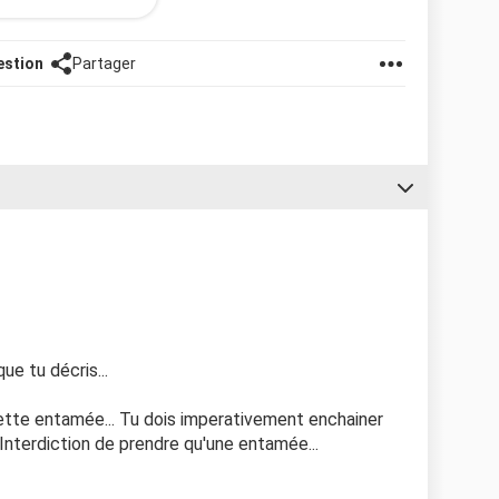
ptômes typiques d'une grossesse ? ( je compte faire
estion
Partager
e tu décris...
ette entamée... Tu dois imperativement enchainer
Interdiction de prendre qu'une entamée...