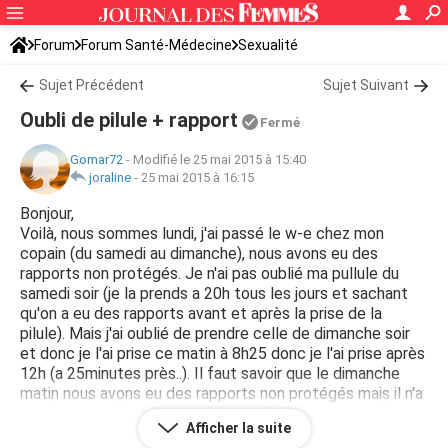
Forum
Forum Santé-Médecine
Sexualité
Sujet Précédent
Sujet Suivant
Oubli de pilule + rapport
Fermé
Gomar72
-
Modifié le 25 mai 2015 à 15:40
joraline
-
25 mai 2015 à 16:15
Bonjour,
Voilà, nous sommes lundi, j'ai passé le w-e chez mon
copain (du samedi au dimanche), nous avons eu des
rapports non protégés. Je n'ai pas oublié ma pullule du
samedi soir (je la prends a 20h tous les jours et sachant
qu'on a eu des rapports avant et après la prise de la
pilule). Mais j'ai oublié de prendre celle de dimanche soir
et donc je l'ai prise ce matin à 8h25 donc je l'ai prise après
12h (a 25minutes près..). Il faut savoir que le dimanche
matin nous avons eu des rapports non protégés mais il n'a
pas éjacule à l'intérieur. est-ce que j'ai des risques d'être
Afficher la suite
enceinte? Le risque est minime ou important? Je ne peux