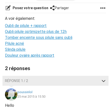
pas prendre la pilule du lendemain car aujourd'hui c'est
férié.. Merci de vos réponses sincères!
Posez votre question
Partager
A voir également:
Oubli de pilule + rapport
Oubli pilule optimizette plus de 12h
Tomber enceinte sous pilule sans oubli
Pilule acné
Slinda pilule
Douleur ovaire après rapport
2 réponses
RÉPONSE 1 / 2
poussinlol
25 mai 2015 à 15:50
Hello