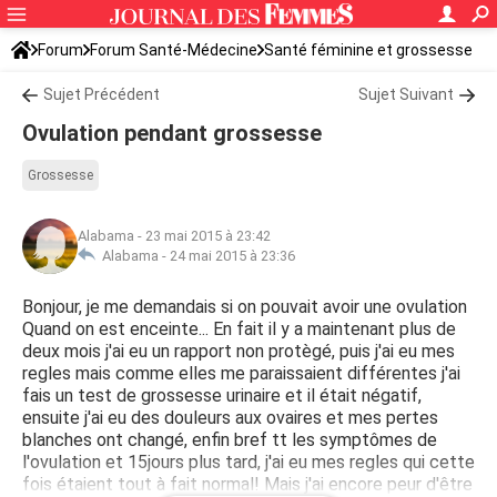
Forum
Forum Santé-Médecine
Santé féminine et grossesse
Sujet Précédent
Sujet Suivant
Ovulation pendant grossesse
Grossesse
Alabama
-
23 mai 2015 à 23:42
Alabama -
24 mai 2015 à 23:36
Bonjour, je me demandais si on pouvait avoir une ovulation
Quand on est enceinte... En fait il y a maintenant plus de
deux mois j'ai eu un rapport non protègé, puis j'ai eu mes
regles mais comme elles me paraissaient différentes j'ai
fais un test de grossesse urinaire et il était négatif,
ensuite j'ai eu des douleurs aux ovaires et mes pertes
blanches ont changé, enfin bref tt les symptômes de
l'ovulation et 15jours plus tard, j'ai eu mes regles qui cette
fois étaient tout à fait normal! Mais j'ai encore peur d'être