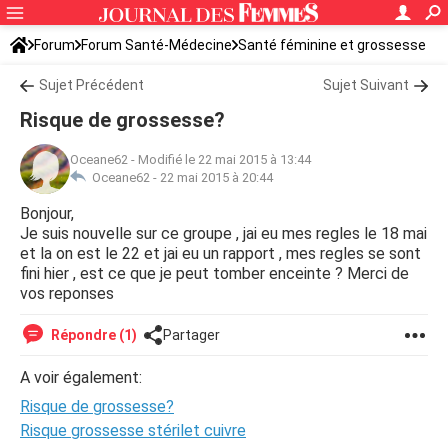
Forum
Forum Santé-Médecine
Santé féminine et grossesse
Tomber enceinte
Sujet Précédent
Sujet Suivant
Risque de grossesse?
Oceane62
-
Modifié le 22 mai 2015 à 13:44
Oceane62 -
22 mai 2015 à 20:44
Bonjour,
Je suis nouvelle sur ce groupe , jai eu mes regles le 18 mai
et la on est le 22 et jai eu un rapport , mes regles se sont
fini hier , est ce que je peut tomber enceinte ? Merci de
vos reponses
Répondre (1)
Partager
A voir également:
Risque de grossesse?
Risque grossesse stérilet cuivre