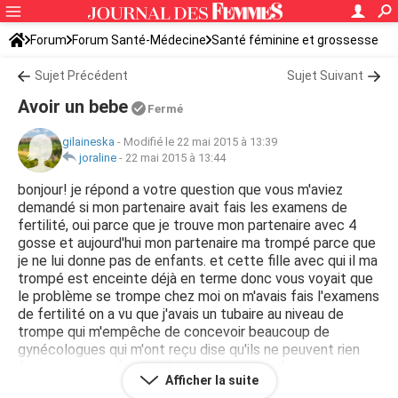
Forum
Forum Santé-Médecine
Santé féminine et grossesse
Tomber enceinte
Sujet Précédent
Sujet Suivant
Avoir un bebe
Fermé
gilaineska
-
Modifié le 22 mai 2015 à 13:39
joraline
-
22 mai 2015 à 13:44
bonjour! je répond a votre question que vous m'aviez
demandé si mon partenaire avait fais les examens de
fertilité, oui parce que je trouve mon partenaire avec 4
gosse et aujourd'hui mon partenaire ma trompé parce que
je ne lui donne pas de enfants. et cette fille avec qui il ma
trompé est enceinte déjà en terme donc vous voyait que
le problème se trompe chez moi on m'avais fais l'examens
de fertilité on a vu que j'avais un tubaire au niveau de
trompe qui m'empêche de concevoir beaucoup de
gynécologues qui m'ont reçu dise qu'ils ne peuvent rien
faire je dois me faire opéré les trompe ou faire
Afficher la suite
insémination artificielle mais malgré sa je me décourage