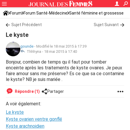
Forum
Forum Santé-Médecine
Santé féminine et grossesse
Ovulation
Sujet Précédent
Sujet Suivant
Le kyste
gounde
-
Modifié le 18 mai 2015 à 17:39
Thhhyna -
18 mai 2015 à 17:40
Bonjour, combien de temps qu il faut pour tomber
enceinte après les traitements de kyste ovaires. Je peux
faire amour sans me préserve? Es ce que sa ce contamine
le kyste? NB je suis mariée .
Répondre (1)
Partager
A voir également:
Le kyste
Kyste ovarien ventre gonflé
Kyste arachnoidien