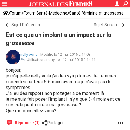
Forum
Forum Santé-Médecine
Santé féminine et grossesse
Tomber enceinte
Sujet Précédent
Sujet Suivant
Est ce que un implant a un impact sur la
grossesse
nellyloona
-
Modifié le 12 mai 2015 à 14:03
Utilisateur anonyme -
12 mai 2015 à 14:11
bonjour,
je m'appelle nelly voilà j'ai des symptomes de femmes
enceintes ca ferai 5-6 mois avant ca je n'avai pas de
symptomes.
J'ai eu des rapport non proteger a ce moment là.
je me suis fait poser l'implant il n'y a que 3-4 mois est ce
que cela peut nuire a ma grossesse ?
Que me conseillez vous?
Répondre (1)
Partager