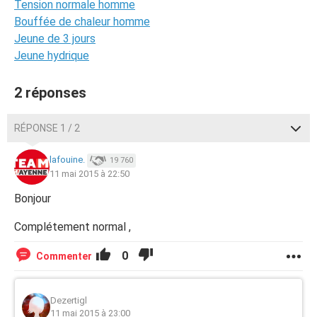
Tension normale homme
Bouffée de chaleur homme
Jeune de 3 jours
Jeune hydrique
2 réponses
RÉPONSE 1 / 2
lafouine.
19 760
11 mai 2015 à 22:50
Bonjour
Complétement normal ,
0
Commenter
Dezertigl
11 mai 2015 à 23:00