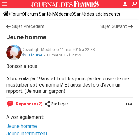
Forum
Forum Santé-Médecine
Santé des adolescents
Sujet Précédent
Sujet Suivant
Jeune homme
Dezertigl
-
Modifié le 11 mai 2015 à 22:38
lafouine.
-
11 mai 2015 à 23:52
Bonsoir a tous
Alors voila j'ai 19ans et tout les jours j'ai des envie de me
masturber est-ce normal? Et aussi desfois d'avoir un
rapport. (Je suis un garçon)
Répondre (2)
Partager
A voir également:
Jeune homme
Jeûne intermittent