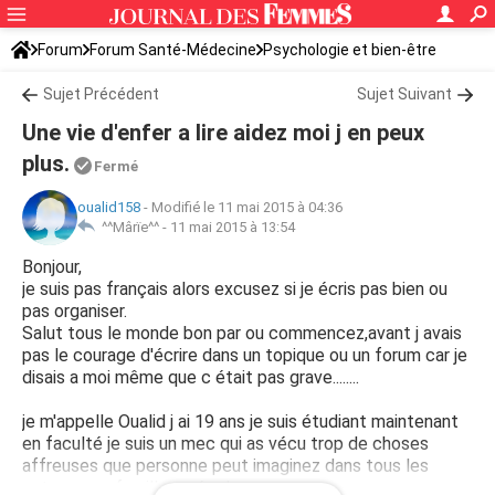
Forum
Forum Santé-Médecine
Psychologie et bien-être
Sujet Précédent
Sujet Suivant
Une vie d'enfer a lire aidez moi j en peux
plus.
Fermé
oualid158
-
Modifié le 11 mai 2015 à 04:36
^^Mârïe^^ -
11 mai 2015 à 13:54
Bonjour,
je suis pas français alors excusez si je écris pas bien ou
pas organiser.
Salut tous le monde bon par ou commencez,avant j avais
pas le courage d'écrire dans un topique ou un forum car je
disais a moi même que c était pas grave........
je m'appelle Oualid j ai 19 ans je suis étudiant maintenant
en faculté je suis un mec qui as vécu trop de choses
affreuses que personne peut imaginez dans tous les
entourages famille ou école.