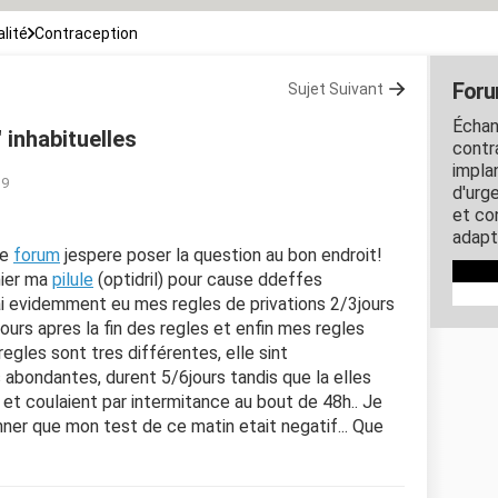
lité
Contraception
Foru
Sujet Suivant
Échan
 inhabituelles
contra
impla
19
d'urg
et co
adapt
le
forum
jespere poser la question au bon endroit!
rnier ma
pilule
(optidril) pour cause ddeffes
Jai evidemment eu mes regles de privations 2/3jours
ours apres la fin des regles et enfin mes regles
egles sont tres différentes, elle sint
abondantes, durent 5/6jours tandis que la elles
et coulaient par intermitance au bout de 48h.. Je
er que mon test de ce matin etait negatif... Que