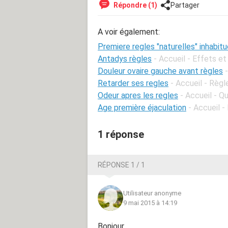
Répondre (1)
Partager
A voir également:
Premiere regles "naturelles" inhabitu
Antadys règles
- Accueil - Effets et
Douleur ovaire gauche avant règles
Retarder ses regles
- Accueil - Règl
Odeur apres les regles
- Accueil - 
Age première éjaculation
- Accueil -
1 réponse
RÉPONSE 1 / 1
Utilisateur anonyme
9 mai 2015 à 14:19
Bonjour