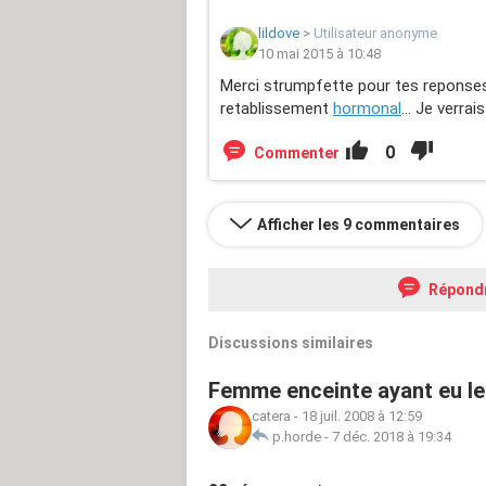
lildove
>
Utilisateur anonyme
10 mai 2015 à 10:48
Merci strumpfette pour tes reponses!:
retablissement
hormonal
... Je verrai
0
Commenter
Afficher les 9 commentaires
Répond
Discussions similaires
Femme enceinte ayant eu leu
catera
-
18 juil. 2008 à 12:59
p.horde
-
7 déc. 2018 à 19:34