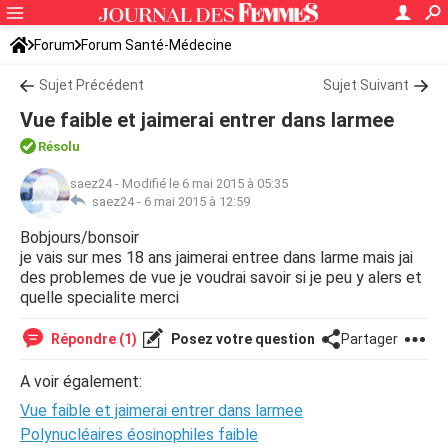
Forum
Forum Santé-Médecine
Symptômes et maladies courantes
Sujet Précédent
Sujet Suivant
Vue faible et jaimerai entrer dans larmee
Résolu
saez24
-
Modifié le 6 mai 2015 à 05:35
saez24 -
6 mai 2015 à 12:59
Bobjours/bonsoir
je vais sur mes 18 ans jaimerai entree dans larme mais jai
des problemes de vue je voudrai savoir si je peu y alers et
quelle specialite merci
Répondre (1)
Posez votre question
Partager
A voir également:
Vue faible et jaimerai entrer dans larmee
Polynucléaires éosinophiles faible