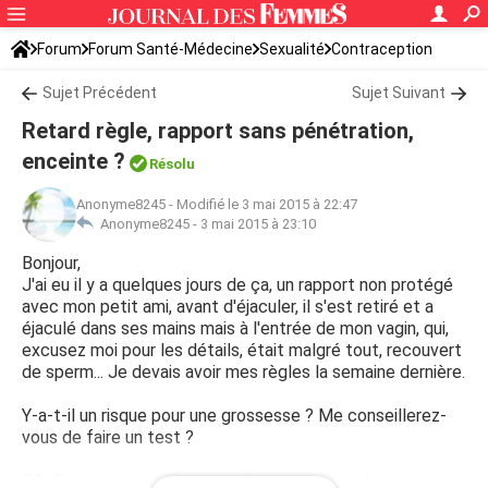
Forum
Forum Santé-Médecine
Sexualité
Contraception
Sujet Précédent
Sujet Suivant
Retard règle, rapport sans pénétration,
enceinte ?
Résolu
Anonyme8245
-
Modifié le 3 mai 2015 à 22:47
Anonyme8245 -
3 mai 2015 à 23:10
Bonjour,
J'ai eu il y a quelques jours de ça, un rapport non protégé
avec mon petit ami, avant d'éjaculer, il s'est retiré et a
éjaculé dans ses mains mais à l'entrée de mon vagin, qui,
excusez moi pour les détails, était malgré tout, recouvert
de sperm... Je devais avoir mes règles la semaine dernière.
Y-a-t-il un risque pour une grossesse ? Me conseillerez-
vous de faire un test ?
PS: Si on ne se protège pas c'est parce que j'ai eu un