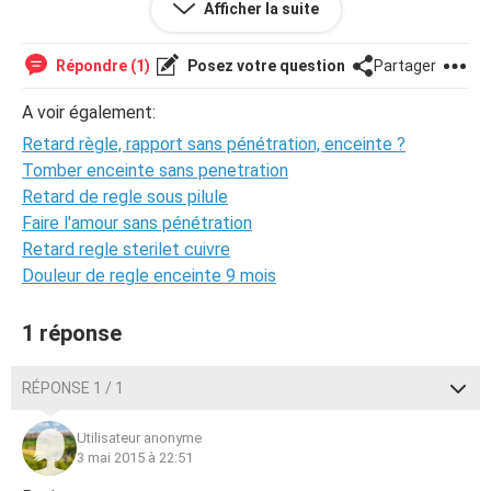
Afficher la suite
problème avec ma pilule et je suis allergique aux
préservatifs.
Répondre (1)
Posez votre question
Partager
Merci d'avance, à ceux qui répondront.
A voir également:
Retard règle, rapport sans pénétration, enceinte ?
Tomber enceinte sans penetration
Retard de regle sous pilule
Faire l'amour sans pénétration
Retard regle sterilet cuivre
Douleur de regle enceinte 9 mois
1 réponse
RÉPONSE 1 / 1
Utilisateur anonyme
3 mai 2015 à 22:51