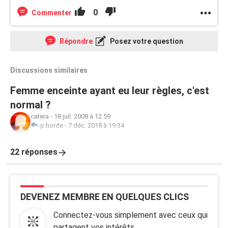
0
Commenter
Répondre
Posez votre question
Discussions similaires
Femme enceinte ayant eu leur règles, c'est
normal ?
catera
-
18 juil. 2008 à 12:59
p.horde
-
7 déc. 2018 à 19:34
22 réponses
DEVENEZ MEMBRE EN QUELQUES CLICS
Connectez-vous simplement avec ceux qui
partagent vos intérêts