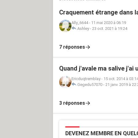
Craquement étrange dans l
Ally_6644
-
11 mai 2020 à 06:19
Ashley
-
23 oct. 2021 à 19:24
7 réponses
Quand j'avale ma salive j'ai
Ericduqtremblay
-
15 oct. 2014 à 03:1
Gegedu57070
-
21 janv. 2019 à 22:
3 réponses
DEVENEZ MEMBRE EN QUEL