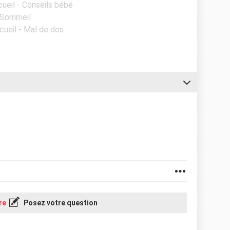
cueil - Conseils bébé
- Sommeil
cueil - Mal de dos
re
Posez votre question