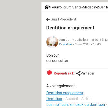
Forum
Forum Santé-Médecine
Denta
Sujet Précédent
Dentition craquement
domido
-
Modifié le 3 mai 2015 à 13
wallias
-
3 mai 2015 à 14:40
Bonjour,
qui consulter
Répondre (1)
Partager
A voir également:
Dentition craquement
Dentition
- Accueil - Autres
Les meilleurs anneaux de dentition
-