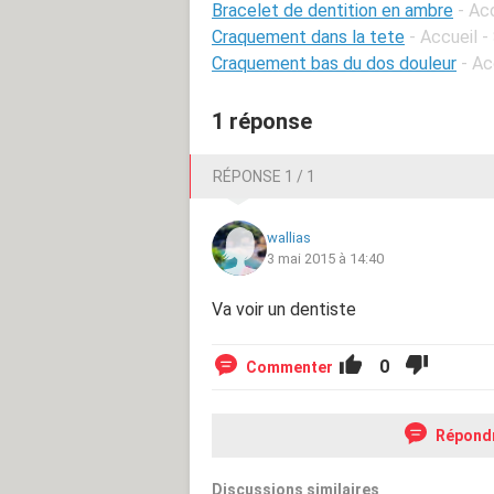
Bracelet de dentition en ambre
- Ac
Craquement dans la tete
- Accueil 
Craquement bas du dos douleur
- Ac
1 réponse
RÉPONSE 1 / 1
wallias
3 mai 2015 à 14:40
Va voir un dentiste
0
Commenter
Répond
Discussions similaires