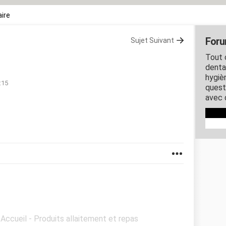
ire
Foru
Sujet Suivant
Tout 
dentai
hygiè
:15
quest
avec 
 Accueil - Produits allaitement et repas