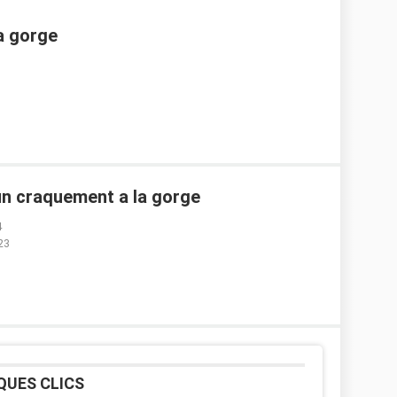
a gorge
 un craquement a la gorge
4
23
QUES CLICS