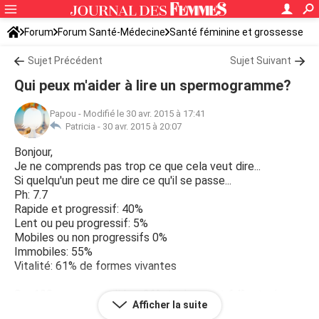
Forum
Forum Santé-Médecine
Santé féminine et grossesse
Sujet Précédent
Sujet Suivant
Qui peux m'aider à lire un spermogramme?
Papou
-
Modifié le 30 avr. 2015 à 17:41
Patricia -
30 avr. 2015 à 20:07
Bonjour,
Je ne comprends pas trop ce que cela veut dire...
Si quelqu'un peut me dire ce qu'il se passe...
Ph: 7.7
Rapide et progressif: 40%
Lent ou peu progressif: 5%
Mobiles ou non progressifs 0%
Immobiles: 55%
Vitalité: 61% de formes vivantes
Sur 100 spermatozoïdes, 36% typiques et 64% atypiques
Afficher la suite