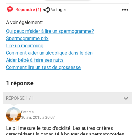
Conclusion: Volume légèrement réduit. Nécrozoospermie
initiale
Répondre (1)
Partager
Merci d'avance...
A voir également:
Qui peux m'aider à lire un spermogramme?
Spermogramme prix
Lire un monitoring
Comment aider un alcoolique dans le déni
Aider bébé à faire ses nuits
Comment lire un test de grossesse
1 réponse
RÉPONSE 1 / 1
Patricia
30 avr. 2015 à 20:07
Le pH mesure le taux d'acidité. Les autres critères
caractérisent la capacité à bouger des spermatozoïdes,