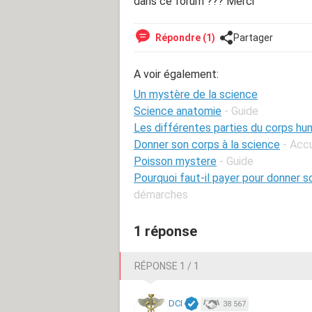
dans ce forum ??? Merci
Répondre (1)
Partager
A voir également:
Un mystère de la science
Science anatomie
- Guide
Les différentes parties du corps hu
Donner son corps à la science
- Acc
Poisson mystere
- Guide
Pourquoi faut-il payer pour donner s
démarches
1 réponse
RÉPONSE 1 / 1
DCI
38 567