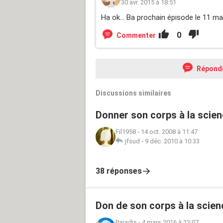
30 avr. 2015 à 18:51
Ha ok... Ba prochain épisode le 11 ma
0
Commenter
Répond
Discussions similaires
Donner son corps à la scien
Fil1958
-
14 oct. 2008 à 11:47
jfsud
-
9 déc. 2010 à 10:33
38 réponses
Don de son corps à la scien
Paradis
-
4 mars 2016 à 22:07