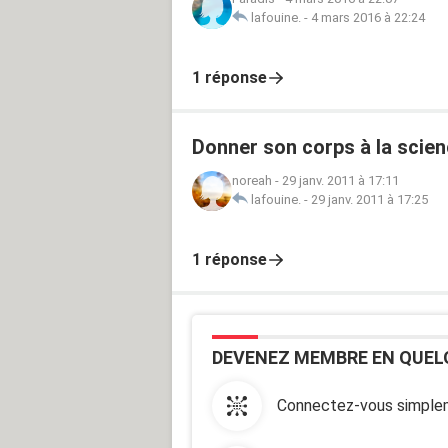
lafouine.
-
4 mars 2016 à 22:24
1 réponse
Donner son corps à la scien
noreah
-
29 janv. 2011 à 17:11
lafouine.
-
29 janv. 2011 à 17:25
1 réponse
DEVENEZ MEMBRE EN QUEL
Connectez-vous simplem