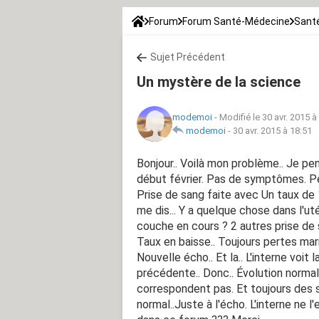
Forum
Forum Santé-Médecine
Santé
Sujet Précédent
Un mystère de la science
modemoi
-
Modifié le 30 avr. 2015 à
modemoi
-
30 avr. 2015 à 18:51
Bonjour.. Voilà mon problème.. Je pe
début février. Pas de symptômes. Pe
Prise de sang faite avec Un taux de 
me dis... Y a quelque chose dans l'ut
couche en cours ? 2 autres prise de 
Taux en baisse.. Toujours pertes marr
Nouvelle écho.. Et la.. L'interne voit l
précédente.. Donc.. Évolution norma
correspondent pas. Et toujours des 
normal..Juste à l'écho. L'interne ne l'