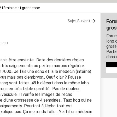
 féminine et grossesse
Foru
Sujet Suivant
gros
Forum
long d
 17:31
gross
Parta
dans 
nsais être enceinte.. Date des dernières règles
tits saignements où pertes marrons régulière.
17000.. Je fais une écho et là le médecin (interne)
érus mais pas d'embryon.. Oeuf clair ? Fausse
sang sont faites. 48 h d'écart dans le même labo.
ons en très faible quantité.. Pas de douleur.
a vésicule.. Il vérifie les images de l'écho
le d'une grossesse de 4 semaines.. Taux hcg qui ne
saignements. Pourtant à l'écho tout est
explique pas. Ça me rends folle... Y a t il un médecin