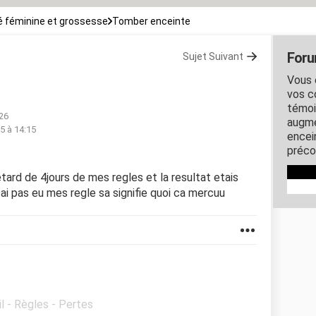
 féminine et grossesse
Tomber enceinte
Foru
Sujet Suivant
Vous 
vos c
témoi
:26
augme
15 à 14:15
encein
préco
etard de 4jours de mes regles et la resultat etais
ai pas eu mes regle sa signifie quoi ca mercuu
l - Règles - Pertes