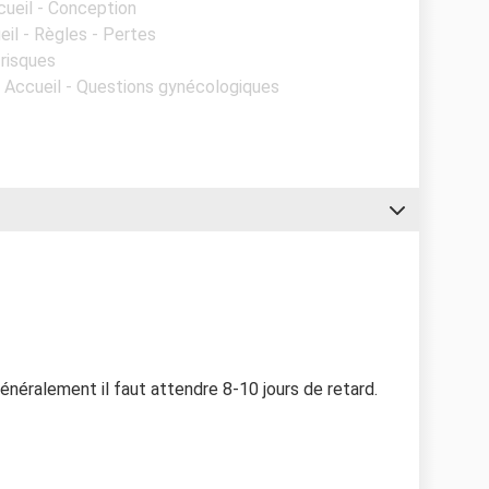
cueil - Conception
eil - Règles - Pertes
 risques
- Accueil - Questions gynécologiques
. Généralement il faut attendre 8-10 jours de retard.