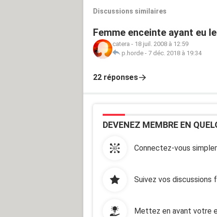
Discussions similaires
Femme enceinte ayant eu leu
catera
-
18 juil. 2008 à 12:59
p.horde
-
7 déc. 2018 à 19:34
22 réponses
DEVENEZ MEMBRE EN QUEL
Connectez-vous simplem
Suivez vos discussions 
Mettez en avant votre e