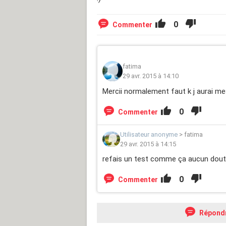
0
Commenter
fatima
29 avr. 2015 à 14:10
Mercii normalement faut k j aurai mes re
0
Commenter
Utilisateur anonyme
>
fatima
29 avr. 2015 à 14:15
refais un test comme ça aucun doute
0
Commenter
Répond