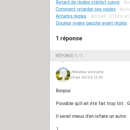
Retard de règles stérilet cuivre
- Ac
Comment retarder ses regles
- Accu
Antadys règles
- Accueil - Effets et
Douleur ovaire gauche avant règles
1 réponse
RÉPONSE 1 / 1
Utilisateur anonyme
29 avr. 2015 à 13:39
Bonjour
Possible qu'il ait été fait trop tôt..
Il serait mieux d'en refaire un autre.
:)