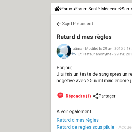
Forum
Forum Santé-Médecine
Santé
Sujet Précédent
Retard d mes règles
fatima
-
Modifié le 29 avr. 2015 à 13
Utilisateur anonyme -
29 avr. 20
Bonjour,
J ai fais un teste de sang apres un r
negetive avec 25ui/ml mais encore j 
Répondre (1)
Partager
A voir également:
Retard d mes règles
Retard de regles sous pilule
- Accuei