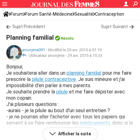
Forum
Forum Santé-Médecine
Sexualité
Contraception
Sujet Précédent
Sujet Suivant
Planning familial
Résolu
anonyme091
-
Modifié le 29 avr. 2015 à 01:19
Utilisateur anonyme -
29 avr. 2015 à 15:33
Bonjour,
Je souhaiterai aller dans un
planning familial
pour me faire
prescrire la
pilule contraceptive
. Je suis mineure et j'ai
impossibilité d'en parler à mes parents.
Je souhaite prendre la
pilule
et me faire dépister avec
mon copain.
J'ai plusieurs questions :
-aurais - je la pilule au bout d'un seul entretien ?
- je ne pourrais aller l'acheter avec tous les papiers qui
servent à se faire rembourser les
médicaments
, donc si la
pilule qui me convient est une pilule payante elle est
Afficher la suite
censée être gratuite pour les mineures, l'est elle même