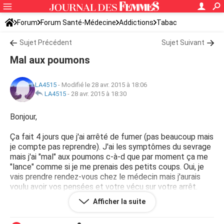
Forum
Forum Santé-Médecine
Addictions
Tabac
Sujet Précédent
Sujet Suivant
Mal aux poumons
LA4515
-
Modifié le 28 avr. 2015 à 18:06
LA4515
-
28 avr. 2015 à 18:30
Bonjour,
Ça fait 4 jours que j'ai arrêté de fumer (pas beaucoup mais
je compte pas reprendre). J'ai les symptômes du sevrage
mais j'ai "mal" aux poumons c-à-d que par moment ça me
"lance" comme si je me prenais des petits coups. Oui, je
vais prendre rendez-vous chez le médecin mais j'aurais
voulu avoir vos pensées et votre vécu sur votre arrêt.
Comment l'avez vous vécu ? Avez-vous aussi eu mal aux
Afficher la suite
poumons ?