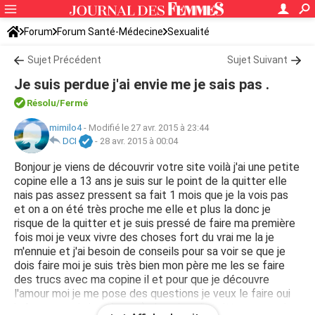
Forum
Forum Santé-Médecine
Sexualité
Sujet Précédent
Sujet Suivant
Je suis perdue j'ai envie me je sais pas .
Résolu/Fermé
mimilo4
-
Modifié le 27 avr. 2015 à 23:44
DCI
-
28 avr. 2015 à 00:04
Bonjour je viens de découvrir votre site voilà j'ai une petite
copine elle a 13 ans je suis sur le point de la quitter elle
nais pas assez pressent sa fait 1 mois que je la vois pas
et on a on été très proche me elle et plus la donc je
risque de la quitter et je suis pressé de faire ma première
fois moi je veux vivre des choses fort du vrai me la je
m'ennuie et j'ai besoin de conseils pour sa voir se que je
dois faire moi je suis très bien mon père me les se faire
des trucs avec ma copine il et pour que je découvre
l'amour moi je me pose des questions je veux le faire oui
je le veux mais je sais pas ); donc je vais quitter ma copine