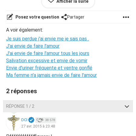
Afficher la suite
pour trouver le vrai je veux sa voire
merci de me répondre vite (:
Posez votre question
Partager
A voir également:
Je suis perdue j'ai envie me je sais pas .
J'ai envie de faire l'amour
J'ai envie de faire l'amour tous les jours
Salivation excessive et envie de vomir
Envie d'uriner fréquente et ventre gonflé
Ma femme n'a jamais envie de faire l'amour
2 réponses
RÉPONSE 1 / 2
DCI
38 578
27 avr. 2015 à 23:48