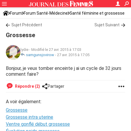
Forum
Forum Santé-Médecine
Santé féminine et grossesse
Tomber enceinte
Sujet Précédent
Sujet Suivant
Grossesse
lydie
-
Modifié le 27 avr. 2015 à 17:03
samgunsjovirow
-
27 avr. 2015 à 17:05
Bonjour, je veux tomber enceinte j ai un cycle de 32 jours
comment faire?
Répondre (2)
Partager
A voir également:
Grossesse
Grossesse intra uterine
Ventre gonflé début grossesse