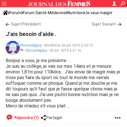
Forum
Forum Santé-Médecine
Nutrition
Je veux maigrir
Sujet Précédent
Sujet Suivant
J'ais besoin d'aide .
ChocoHappy
-
Modifié le 26 avr. 2015 à 20:15
ChocoHappy
-
26 avr. 2015 à 21:16
Bonjour a vous, je me présente :
Je suis au collège, je vais sur mes 14ans et je mesure
environ 1,81m pour 110kilos... J'ais envie de maigrir mais je
n'ose pas faire du sport où tout le monde me verrais
suffoquer comme un phoque. Quand je me douche je me
dit toujours qu'il faut que je fasse quelque chose mais je
ne sais pas quoi. J'ai une plutôt bonne nutrition mais je ne
bouge absolument pas.
Merci de m'aidez s'il vous plait ...
Répondre (1)
Partager