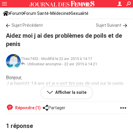
Forum
Forum Santé-Médecine
Sexualité
Sujet Précédent
Sujet Suivant
Aidez moi j ai des problèmes de poils et de
penis
Theo7452
-
Modifié le 22 avr. 2015 à 14:17
Utilisateur anonyme -
22 avr. 2015 à 14:21
Bonjour,
J ai bientôt 14 ans et je n est tjrs pas de poil sur le penis
en plus il ne mesure que 6 cm et 10,5 en érection
Afficher la suite
Est-ce normal ??
Répondre (1)
Partager
1 réponse