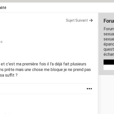
lité
Foru
Sujet Suivant
Forum
sexual
sexue
34
épano
quest
échan
t c'est ma première fois il l'a déjà fait plusieurs
ens prête mais une chose me bloque je ne prend pas
sa suffit ?