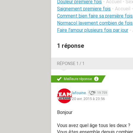
Douleur premiere fois
- Accueil - Se
Saignement premiere fois
- Accueil
Comment bien faire sa première fois
Normacol lavement combien de fois
Faire l'amour plusieurs fois par jour
-
1 réponse
RÉPONSE 1 / 1
Meilleure réponse
lafouine.
19 759
20 avr. 2015 à 23:56
Bonjour
Vous avez quel âge tous les deux ?
Vous êtes ensemble depuis combie