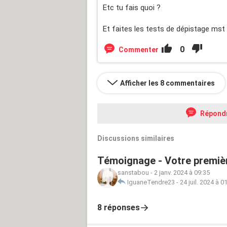
Etc tu fais quoi ?
Et faites les tests de dépistage mst
0
Commenter
Afficher les 8 commentaires
Répond
Discussions similaires
Témoignage - Votre première
sanstabou
-
2 janv. 2024 à 09:35
IguaneTendre23
-
24 juil. 2024 à 0
8 réponses