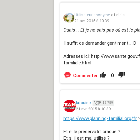
Utilisateur anonyme
>
Lalala
21 avr. 2015 à 10:39
Ouais .. Et je ne sais pas où est le p
Il suffit de demander gentiment... :D
Adresses ici: http://www.sante.gouv.
familiale.html
0
Commenter
lafouine.
19 759
21 avr. 2015 à 10:39
https://www.planning-familial.org/fr
Et si le préservatif craque ?
Et si il est mal utilisé ?