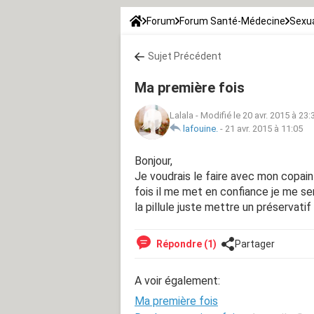
Forum
Forum Santé-Médecine
Sexua
Sujet Précédent
Ma première fois
Lalala
-
Modifié le 20 avr. 2015 à 23:
lafouine.
-
21 avr. 2015 à 11:05
Bonjour,
Je voudrais le faire avec mon copain e
fois il me met en confiance je me s
la pillule juste mettre un préservatif 
Répondre (1)
Partager
A voir également:
Ma première fois