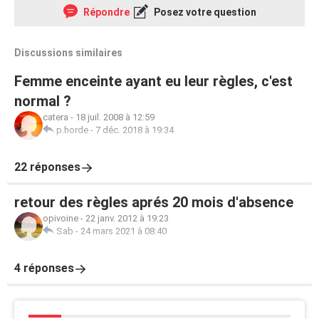
Répondre
Posez votre question
Discussions similaires
Femme enceinte ayant eu leur règles, c'est
normal ?
catera
-
18 juil. 2008 à 12:59
p.horde
-
7 déc. 2018 à 19:34
22 réponses
retour des règles aprés 20 mois d'absence
opivoine
-
22 janv. 2012 à 19:23
Sab
-
24 mars 2021 à 08:40
4 réponses