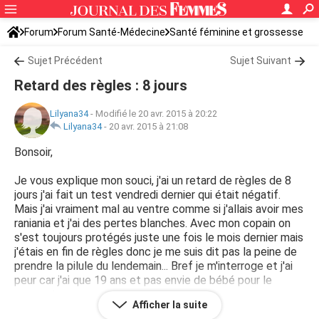
Forum
Forum Santé-Médecine
Santé féminine et grossesse
Tomber enceinte
Sujet Précédent
Sujet Suivant
Retard des règles : 8 jours
Lilyana34
-
Modifié le 20 avr. 2015 à 20:22
Lilyana34
-
20 avr. 2015 à 21:08
Bonsoir,
Je vous explique mon souci, j'ai un retard de règles de 8
jours j'ai fait un test vendredi dernier qui était négatif.
Mais j'ai vraiment mal au ventre comme si j'allais avoir mes
raniania et j'ai des pertes blanches. Avec mon copain on
s'est toujours protégés juste une fois le mois dernier mais
j'étais en fin de règles donc je me suis dit pas la peine de
prendre la pilule du lendemain... Bref je m'interroge et j'ai
peur car j'ai que 19 ans et pas envie de bébé pour le
moment.
Afficher la suite