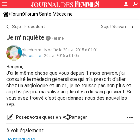
Forum
Forum Santé-Médecine
Symptômes et maladies courantes
Sujet Précédent
Sujet Suivant
Je m'inquiète
Fermé
bluedream
-
Modifié le 20 avr. 2015 à 01:01
joraline
-
20 avr. 2015 à 01:05
Bonjour,
J'ai la même chose que vous depuis 1 mois environ, j'ai
consulté le médecin généraliste qui m'a prescrit d'aller
chez un angiologue et un orl, je ne tousse pas non plus et
au plus j'aspire ma salive au plus il y a du sang qui vient. Si
vous avez trouvé c'est quoi donnez nous des nouvelles
svp.
Posez votre question
Partager
A voir également:
Je m'inquiète