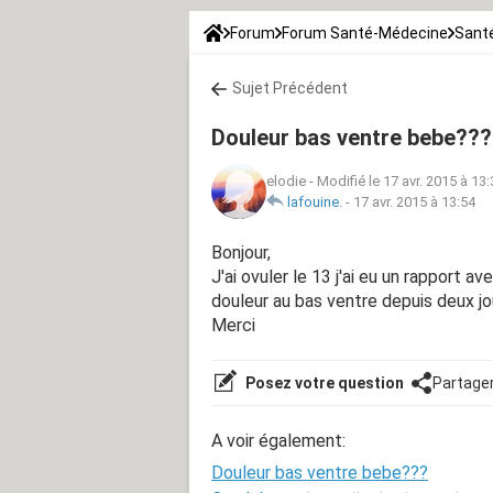
Forum
Forum Santé-Médecine
Santé
Sujet Précédent
Douleur bas ventre bebe???
elodie
-
Modifié le 17 avr. 2015 à 13:
lafouine.
-
17 avr. 2015 à 13:54
Bonjour,
J'ai ovuler le 13 j'ai eu un rapport 
douleur au bas ventre depuis deux jou
Merci
Posez votre question
Partage
A voir également:
Douleur bas ventre bebe???