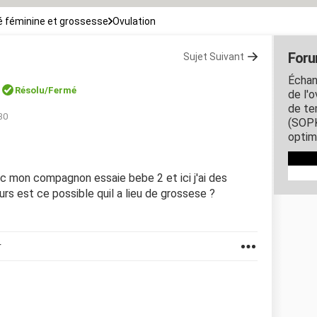
 féminine et grossesse
Ovulation
Foru
Sujet Suivant
Échang
Résolu/Fermé
de l'o
de te
30
(SOPK
optim
avec mon compagnon essaie bebe 2 et ici j'ai des
rs est ce possible quil a lieu de grossese ?
r