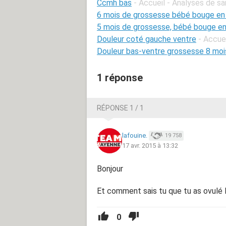
Ccmh bas
- Accueil - Analyses de s
6 mois de grossesse bébé bouge en
5 mois de grossesse, bébé bouge en
Douleur coté gauche ventre
- Accuei
Douleur bas-ventre grossesse 8 moi
1 réponse
RÉPONSE 1 / 1
lafouine.
19 758
17 avr. 2015 à 13:32
Bonjour
Et comment sais tu que tu as ovulé 
0