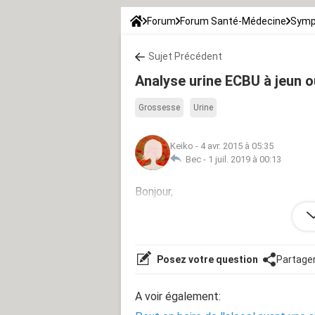
Forum
Forum Santé-Médecine
Symp
Sujet Précédent
Analyse urine ECBU à jeun 
Grossesse
Urine
Keiko
-
4 avr. 2015 à 05:35
Bec -
1 juil. 2019 à 00:13
Bonjour,
Dois-je être Obligatoirement à jeun p
de boire ou manger? Merci
Posez votre question
Partage
A voir également: