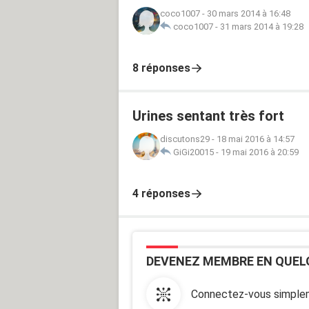
coco1007
-
30 mars 2014 à 16:48
coco1007
-
31 mars 2014 à 19:28
8 réponses
Urines sentant très fort
discutons29
-
18 mai 2016 à 14:57
GiGi20015
-
19 mai 2016 à 20:59
4 réponses
DEVENEZ MEMBRE EN QUEL
Connectez-vous simplem