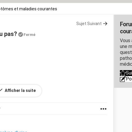
tômes et maladies courantes
Foru
Sujet Suivant
cour
ou pas?
Fermé
Vous 
une m
quest
patho
médic
Su
Po
our faire une analyse d'urine ECBU? Ou ai-je le droit
Afficher la suite
r