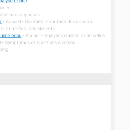
nalyse d'urine
onses
Meilleures réponses
r
- Accueil - Bienfaits et méfaits des aliments
aits et méfaits des aliments
'urine ecbu
- Accueil - Analyses d'urines et de selles
il - Symptômes et questions diverses
 sang