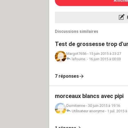
Affiche
Discussions similaires
Test de grossesse trop d'ur
Margot7656
-
15 juin 2015 à 23:27
lafouine.
-
16 juin 2015 à 00:03
7 réponses
morceaux blancs avec pipi
Domitienne
-
30 juin 2015 à 19:16
Utilisateur anonyme
-
1 juil. 2015 à