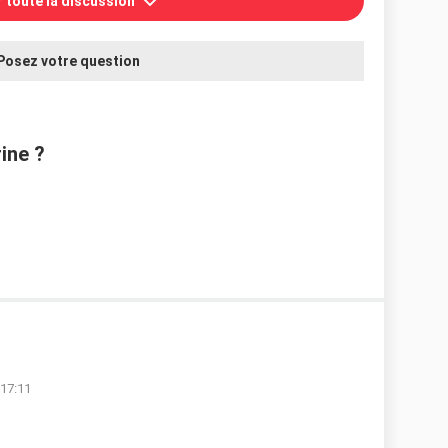
r toute la discussion
Posez votre question
ine ?
 17:11