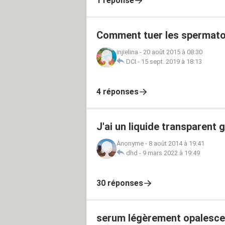
1 réponse
Comment tuer les spermato
injielina
-
20 août 2015 à 08:30
DCI
-
15 sept. 2019 à 18:13
4 réponses
J'ai un liquide transparent 
Ànonyme
-
8 août 2014 à 19:41
dhd
-
9 mars 2022 à 19:49
30 réponses
serum légèrement opalesce