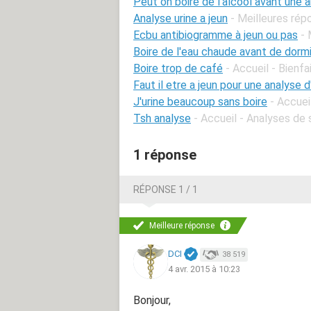
Peut on boire de l'alcool avant une a
Analyse urine a jeun
- Meilleures rép
Ecbu antibiogramme à jeun ou pas
- 
Boire de l'eau chaude avant de dormi
Boire trop de café
- Accueil - Bienf
Faut il etre a jeun pour une analyse d
J'urine beaucoup sans boire
- Accue
Tsh analyse
- Accueil - Analyses de
1 réponse
RÉPONSE 1 / 1
Meilleure réponse
DCI
38 519
4 avr. 2015 à 10:23
Bonjour,