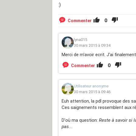
:)
0
Commenter
lyna015
30 mars 2015 à 09:34
Merci de m'avoir ecrit. J'ai finaleme
0
Commenter
Utilisateur anonyme
30 mars 2015 à 09:46
Euh attention, la pdl provoque des s
Ces saignements ressemblent aux règle
D'où ma question:
Reste à savoir si 
pas...