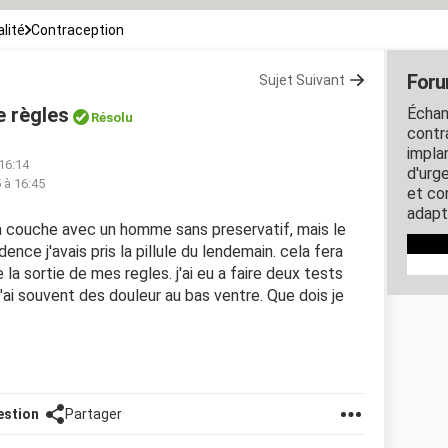
lité
Contraception
Foru
Sujet Suivant
e règles
Échan
Résolu
contra
impla
16:14
d'urg
5 à 16:45
et co
adapt
eu a couche avec un homme sans preservatif, mais le
dence j'avais pris la pillule du lendemain. cela fera
e la sortie de mes regles. j'ai eu a faire deux tests
 j'ai souvent des douleur au bas ventre. Que dois je
estion
Partager