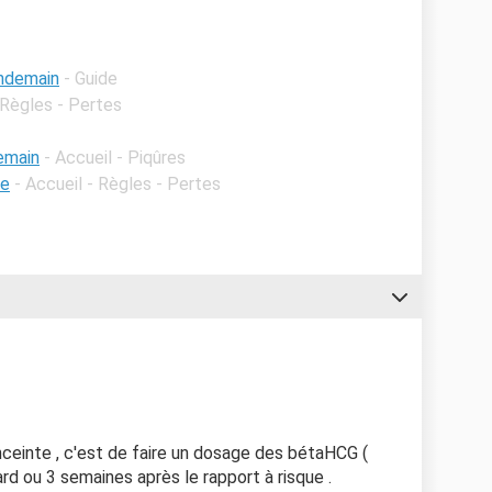
lendemain
- Guide
 Règles - Pertes
emain
- Accueil - Piqûres
le
- Accueil - Règles - Pertes
nceinte , c'est de faire un dosage des bétaHCG (
ard ou 3 semaines après le rapport à risque .