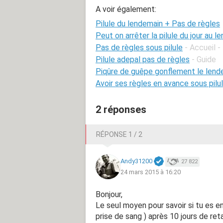
A voir également:
Pilule du lendemain + Pas de règles
Peut on arrêter la pilule du jour au 
Pas de règles sous pilule
- Accueil -
Pilule adepal pas de règles
- Guide
Piqûre de guêpe gonflement le lend
Avoir ses règles en avance sous pilu
2 réponses
RÉPONSE 1 / 2
Andy31200
27 822
24 mars 2015 à 16:20
Bonjour,
Le seul moyen pour savoir si tu es e
prise de sang ) après 10 jours de ret