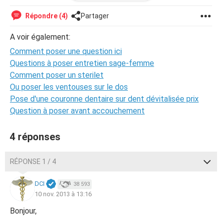
Est il possible de rouvrir le sujet fermé?
Car j ai bien dit qu'il n y avait aucun rapport entre les 2.
Répondre (4)
Partager
Merci
A voir également:
Comment poser une question ici
Questions à poser entretien sage-femme
Comment poser un sterilet
Ou poser les ventouses sur le dos
Pose d'une couronne dentaire sur dent dévitalisée prix
Question à poser avant accouchement
4 réponses
RÉPONSE 1 / 4
DCI
38 593
10 nov. 2013 à 13:16
Bonjour,