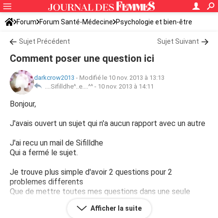
Forum
Forum Santé-Médecine
Psychologie et bien-être
Sommeil et fatigue
Sujet Précédent
Sujet Suivant
Comment poser une question ici
darkcrow2013
-
Modifié le 10 nov. 2013 à 13:13
....Sifilldhe^..e....^^ -
10 nov. 2013 à 14:11
Bonjour,
J'avais ouvert un sujet qui n'a aucun rapport avec un autre
J'ai recu un mail de Sifilldhe
Qui a fermé le sujet.
Je trouve plus simple d'avoir 2 questions pour 2
problemes differents
Que de mettre toutes mes questions dans une seule
question
Afficher la suite