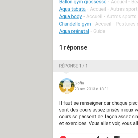
Ballon gym grossesse
- Accueil - B
Aqua tabata
- Accueil - Autres spor
Aqua body
- Accueil - Autres sports
Chandelle gym
- Accueil - Postures
Aqua prénatal
- Guide
1 réponse
RÉPONSE 1 / 1
Sofia
23 avr. 2013 à 18:31
Il faut se renseigner car chaque pis
sont des cours assez prisés mieux vau
cours se passent de façon assez s
et exercices. Vous allez voir, vous all