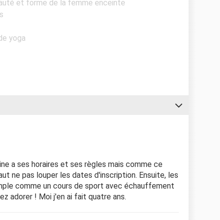
eauté et forme de la femme enceinte
ts
 de yoga
cine a ses horaires et ses règles mais comme ce
t ne pas louper les dates d'inscription. Ensuite, les
imple comme un cours de sport avec échauffement
ez adorer ! Moi j'en ai fait quatre ans.