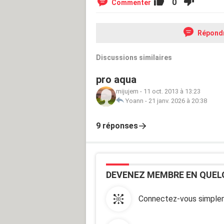
0
Commenter
Répond
Discussions similaires
pro aqua
mijujem
-
11 oct. 2013 à 13:23
Yoann
-
21 janv. 2026 à 20:38
9 réponses
DEVENEZ MEMBRE EN QUEL
Connectez-vous simplem