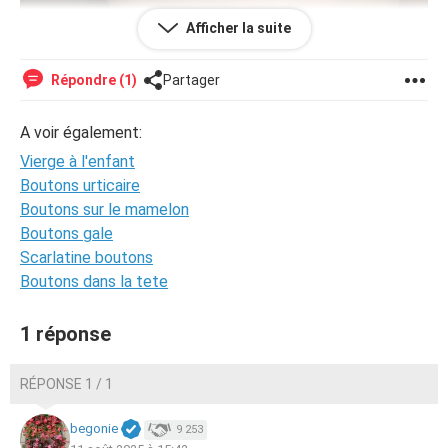
Afficher la suite
Répondre (1)
Partager
A voir également:
Vierge à l'enfant
Boutons urticaire
Boutons sur le mamelon
Boutons gale
Scarlatine boutons
Boutons dans la tete
1 réponse
Bonjour à tous,
RÉPONSE 1 / 1
J'ai des boutons qui apparaissent sur mes jambes, mon
ventre, mon dos et mes bras à chaque fois que je vais
begonie
9 253
chez ma belle-mère. Ça démange pendant quelques