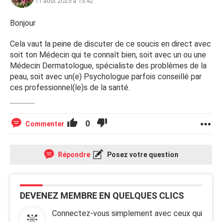
11 août 2025 à 15:42
semaines et après, ça part. Une idée de ce que ça pourrait
être ?
Bonjour
Petite précision : je ne dors pas chez elle, mais je pose
Cela vaut la peine de discuter de ce soucis en direct avec
mes affaires sur le lit de mon beau-frère. Je reste toute
soit ton Médecin qui te connaît bien, soit avec un ou une
la journée dans le jardin en maillot de bain sur des chaises
Médecin Dermatologue, spécialiste des problèmes de la
en plastique avec un petit coussin sous les fesses. Elle a
peau, soit avec un(e) Psychologue parfois conseillé par
deux chats et des poules, mais je ne les touche pas. Il y a
ces professionnel(le)s de la santé.
des plantes dans son jardin. Je mets de la crème solaire.
0
Commenter
Répondre
Posez votre question
DEVENEZ MEMBRE EN QUELQUES CLICS
Connectez-vous simplement avec ceux qui