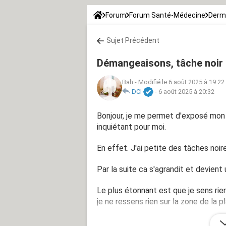
Forum
Forum Santé-Médecine
Derm
Sujet Précédent
Démangeaisons, tâche noir e
Bah
-
Modifié le 6 août 2025 à 19:22
DCI
-
6 août 2025 à 20:32
Bonjour, je me permet d'exposé mon 
inquiétant pour moi.
En effet. J'ai petite des tâches noir
Par la suite ca s'agrandit et devient
Le plus étonnant est que je sens rien
je ne ressens rien sur la zone de la pl
Puis ca deviennent une cicatrice.