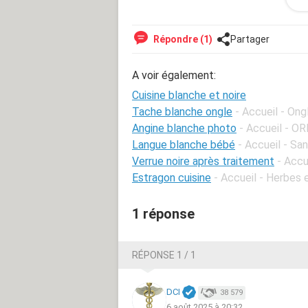
S'il vous plaît aidez mous. C'est urge
Répondre (1)
Partager
Merci d'avance pour votre compréhe
A voir également:
Cdlt.
Cuisine blanche et noire
Tache blanche ongle
- Accueil - Ong
Angine blanche photo
- Accueil - OR
Langue blanche bébé
- Accueil - Sa
Verrue noire après traitement
- Accu
Estragon cuisine
- Accueil - Herbes
1 réponse
RÉPONSE 1 / 1
DCI
38 579
6 août 2025 à 20:32