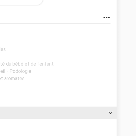
nt est inquiétant.
nsion.
les
L
nté du bébé et de l'enfant
eil - Podologie
 et aromates