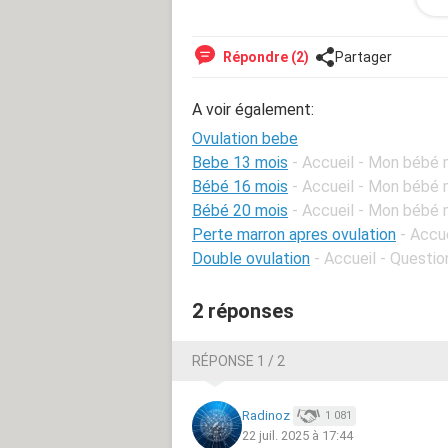
Répondre (2)
Partager
A voir également:
Ovulation bebe
Bebe 13 mois
- Accueil - Mon bébé 
Bébé 16 mois
- Accueil - Mon bébé 
Bébé 20 mois
- Accueil - Mon bébé 
Perte marron apres ovulation
- Accu
Double ovulation
- Accueil - Questi
2 réponses
RÉPONSE 1 / 2
Radinoz
1 081
22 juil. 2025 à 17:44