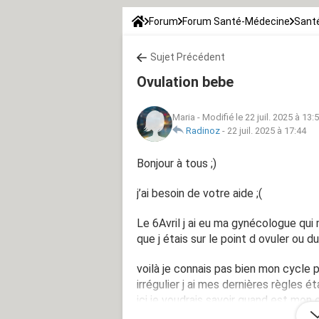
Forum
Forum Santé-Médecine
Santé
Sujet Précédent
Ovulation bebe
Maria
-
Modifié le 22 juil. 2025 à 13:
Radinoz
-
22 juil. 2025 à 17:44
Bonjour à tous ;)
j’ai besoin de votre aide ;(
Le 6Avril j ai eu ma gynécologue qu
que j étais sur le point d ovuler ou d
voilà je connais pas bien mon cycle 
irrégulier j ai mes dernières règles ét
ici je voudrais savoir quand est mon 
Juillet et on a eu un rapport non pro