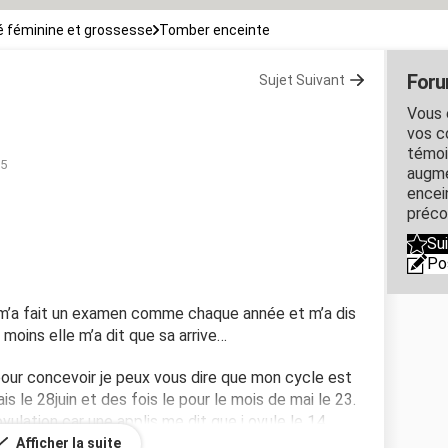
 féminine et grossesse
Tomber enceinte
Foru
Sujet Suivant
Vous 
vos c
témoi
55
augme
encein
préco
Su
Po
i m’a fait un examen comme chaque année et m’a dis
u moins elle m’a dit que sa arrive…
pour concevoir je peux vous dire que mon cycle est
ais le 28juin et des fois le pour le mois de mai le 23.
ovulation car une applis me dit que j ovule le 14
tege et je viens de faire un test négatif
Afficher la suite