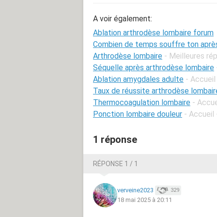
A voir également:
Ablation arthrodèse lombaire forum
Combien de temps souffre ton aprè
Arthrodèse lombaire
- Meilleures ré
Séquelle après arthrodèse lombaire
Ablation amygdales adulte
- Accueil
Taux de réussite arthrodèse lombair
Thermocoagulation lombaire
- Accue
Ponction lombaire douleur
- Accueil
1 réponse
RÉPONSE 1 / 1
verveine2023
329
18 mai 2025 à 20:11