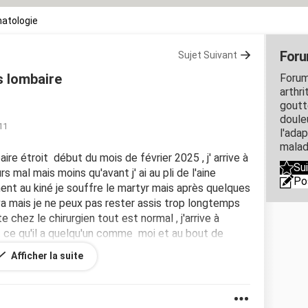
atologie
Foru
Sujet Suivant
s lombaire
Forum
arthri
goutt
douleu
11
l'ada
malad
ire étroit début du mois de février 2025 , j' arrive à
Su
rs mal mais moins qu'avant j' ai au pli de l'aine
Po
nt au kiné je souffre le martyr mais après quelques
va mais je ne peux pas rester assis trop longtemps
 chez le chirurgien tout est normal , j'arrive à
 ce qu'il a quelqu'un comme moi et au bout de
Afficher la suite