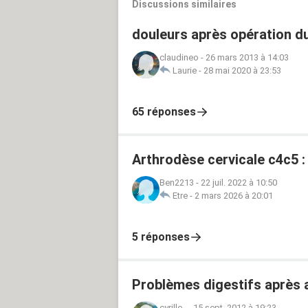
Discussions similaires
douleurs après opération d
claudineo
-
26 mars 2013 à 14:03
Laurie
-
28 mai 2020 à 23:53
65 réponses
Arthrodèse cervicale c4c5 
Ben2213
-
22 juil. 2022 à 10:50
Etre
-
2 mars 2026 à 20:01
5 réponses
Problèmes digestifs après a
cyrille_
-
15 sept. 2012 à 19:23