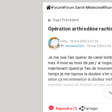
Forum
Forum Santé-Médecine
Rhum
Sujet Précédent
Opération arthrodèse rachi
Haty
-
18 mai 2025 à 01:54
verveine2023
-
18 mai 2025 à 20:
Je me suis fais opérer de canal lomba
mes 4 mois au mois de juin j' ai toujou
maintenant quand je fais de mouveme
temps je me repose la douleur s'en 
sinon ça recommence la douleur visite
marcher quand en boitant un peu est
combien temps qu'on souffre plus
Répondre (1)
Partager