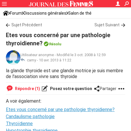
Forum
Discussions générales
Salon de thé
Sujet Précédent
Sujet Suivant
Etes vous concerné par une pathologie
thyroidienne?
Résolu
Utilisateur anonyme
-
Modifié le 3 oct. 2008 à 12:59
camy -
10 avr. 2013 à 11:22
la glande thyroide est une glande motrice je suis membre
de l'association vivre sans thyroide
Répondre (1)
Posez votre question
Partager
A voir également:
Etes vous concerné par une pathologie thyroidienne?
Candaulisme pathologie
Thyroïdienne
Hypotrophie thyroidienne